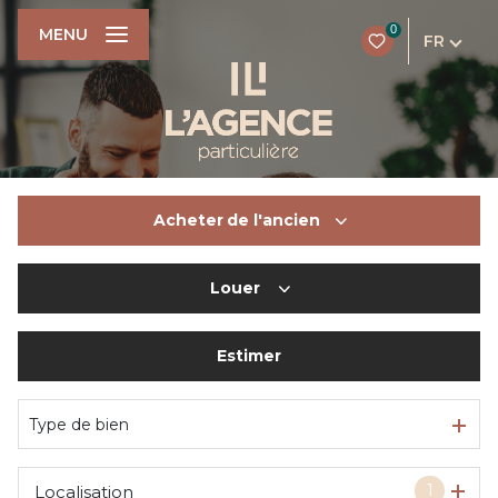
0
MENU
FR
Acheter
de l'ancien
Louer
De l'ancien
Du neuf
Estimer
à l'année
De l'immo pro
De l'immo pro
Type de bien
1
Localisation