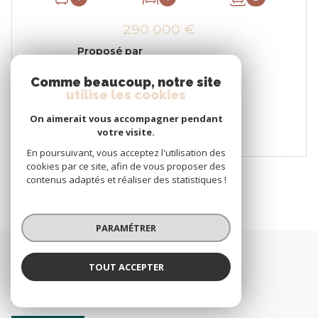
290 000 €
Proposé par
L'AGENCE PARTICULIERE
Comme beaucoup, notre site
utilise les cookies
VOIR LE BIEN
On aimerait vous accompagner pendant
votre visite.
En poursuivant, vous acceptez l'utilisation des
cookies par ce site, afin de vous proposer des
contenus adaptés et réaliser des statistiques !
1
2
PARAMÉTRER
TOUT ACCEPTER
Affiner par type de bien