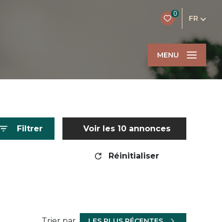
0
FR
MENU
Filtrer
Voir les
10
annonces
Réinitialiser
Trier par
LES PLUS RÉCENTES