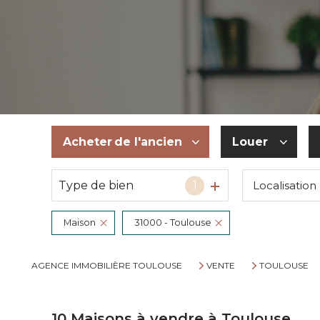
Acheter
de l'ancien
Louer
Type de bien
1
Localisation
De l'ancien
à l'année
Du neuf
De l'immo pr
Maison
31000 - Toulouse
De l'immo pro
AGENCE IMMOBILIÈRE TOULOUSE
VENTE
TOULOUSE
10
Maisons à vendre à Toulouse