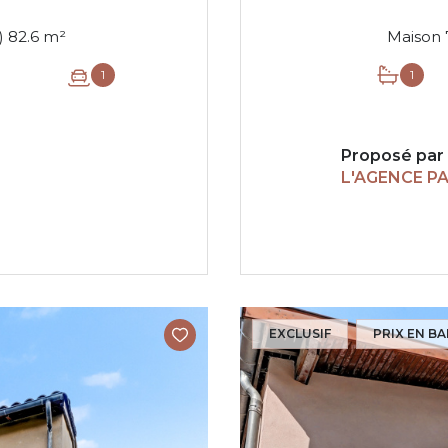
Maison 4 pièce(s) 3 chambre(s) 82.6 m²
1
1
Proposé par
L'AGENCE P
EXCLUSIF
PRIX EN BA