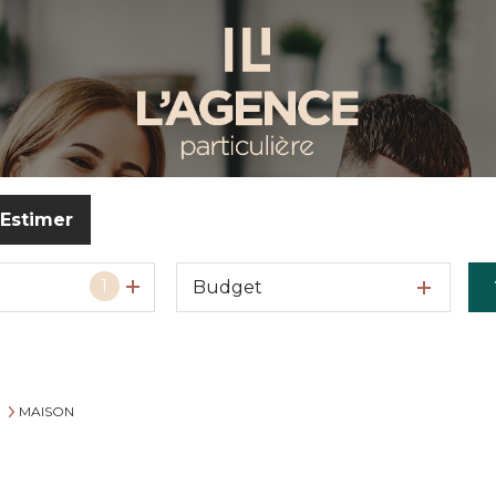
Estimer
1
Budget
o
MAISON