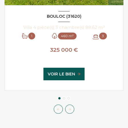
BOULOC (31620)
Villa 4 pièce(s) 3 chambre(s) 88.62 m²
1
460 m²
3
325 000 €
VOIR LE BIEN