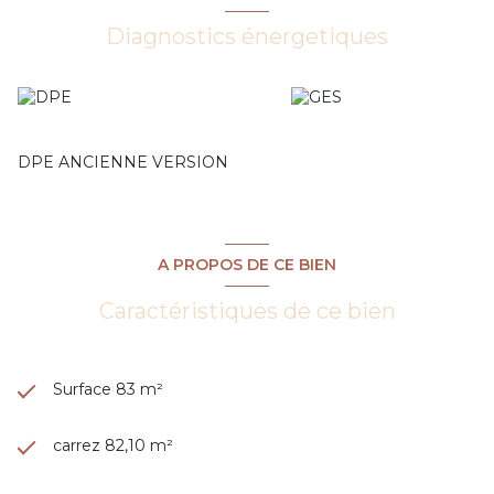
dispose d'une terrasse ainsi qu'un jardin, idéal pour profiter
pleinement du calme environnant.
Diagnostics énergetiques
DPE ANCIENNE VERSION
A PROPOS DE CE BIEN
Caractéristiques de ce bien
Surface 83 m²
carrez 82,10 m²