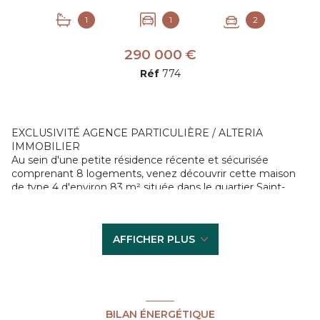
1
1
2
290 000 €
Réf
774
EXCLUSIVITÉ AGENCE PARTICULIÈRE / ALTERIA
IMMOBILIER
Au sein d'une petite résidence récente et sécurisée
comprenant 8 logements, venez découvrir cette maison
de type 4 d'environ 83 m² située dans le quartier Saint-
Simon, à proximité des commodités et des transports en
commun.
Au rez-de-chaussée, vous trouverez un spacieux et
AFFICHER PLUS
lumineux salon/séjour donnant accès à l'extérieur, une
cuisine ouverte et équipée ainsi qu'un WC séparé. À
l'étage, trois chambres et une salle de bain avec WC.
Un garage d'environ 35 m² ainsi qu'une place de parking
accompagnent ce bien.
Atout majeur : La maison est entièrement climatisée et
BILAN ÉNERGÉTIQUE