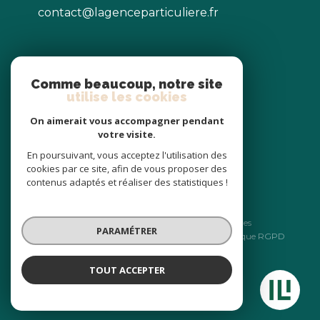
contact@lagenceparticuliere.fr
NOS RÉSEAUX
Comme beaucoup, notre site
utilise les cookies
Nous suivre
On aimerait vous accompagner pendant
votre visite.
En poursuivant, vous acceptez l'utilisation des
cookies par ce site, afin de vous proposer des
contenus adaptés et réaliser des statistiques !
© 2026 | Tous droits réservés
Nos honoraires
Nos partenaires
PARAMÉTRER
Mentions légales
Admin
Politique RGPD
Cookies
TOUT ACCEPTER
Réalisé par :
L'AGENCE PARTICULIERE
Agence