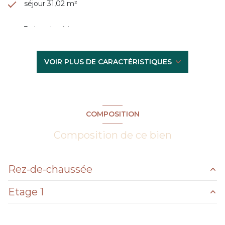
séjour 31,02 m²
3 chambre(s)
1 salle(s) de bain
VOIR PLUS DE CARACTÉRISTIQUES
construit en 2016
cuisine américaine (semi-équipée)
COMPOSITION
Chauffage central : chaudière (gaz)
Composition de ce bien
1 garage(s)
Rez-de-chaussée
1 parking(s)
Etage 1
salon/sejour
35.41 m²
exposition Nord
WC
3.09 m²
dégagement
2.78 m²