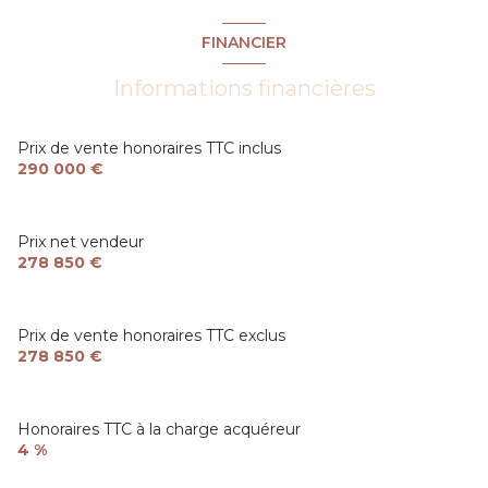
1 niveau(x)
salle de bain
5.93 m²
FINANCIER
chambre
11.71 m²
1er étage
Informations financières
chambre
13.98 m²
terrasse
chambre
9.20 m²
Prix de vente honoraires TTC inclus
290 000 €
Prix net vendeur
278 850 €
Prix de vente honoraires TTC exclus
278 850 €
Honoraires TTC à la charge acquéreur
4 %