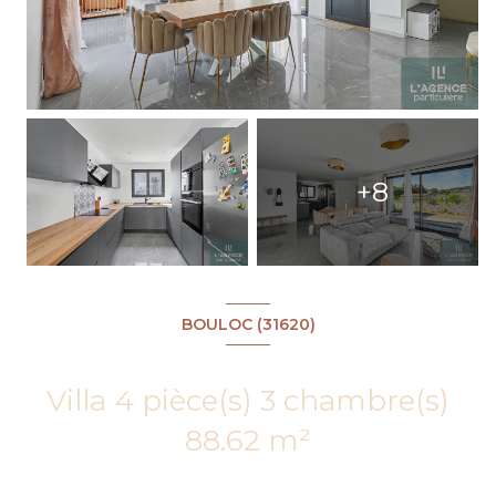
+8
BOULOC (31620)
Villa 4 pièce(s) 3 chambre(s)
88.62 m²