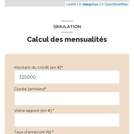
Leaflet
|
©
Maps
|
© OpenStreetMap
Jawg
SIMULATION
Calcul des mensualités
Montant du crédit (en €)*
Durée (années)*
Votre apport (en €) *
Taux d'emprunt (%) *