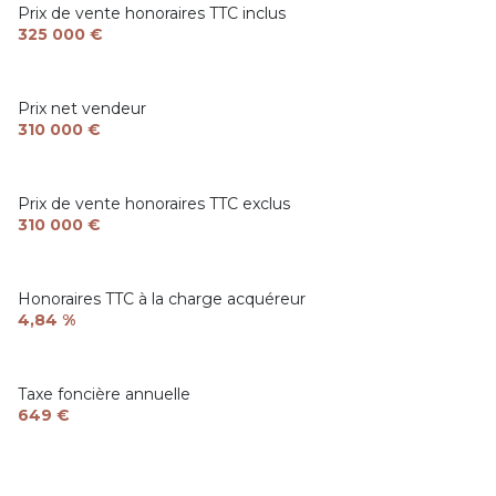
chambre
9.91 m²
Prix de vente honoraires TTC inclus
325 000 €
chambre
10.78 m²
chambre
10.45 m²
Prix net vendeur
salle de bain
5.14 m²
310 000 €
Prix de vente honoraires TTC exclus
310 000 €
Honoraires TTC à la charge acquéreur
4,84 %
Taxe foncière annuelle
649 €