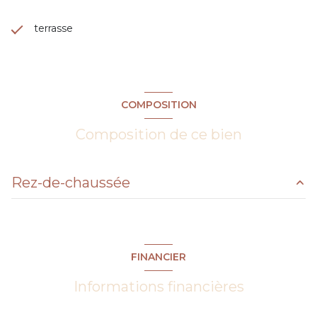
terrasse
COMPOSITION
Composition de ce bien
Rez-de-chaussée
pièce à vivre
43.68 m²
entrée
3.50 m²
FINANCIER
WC
1.58 m²
Informations financières
cellier
3.40 m²