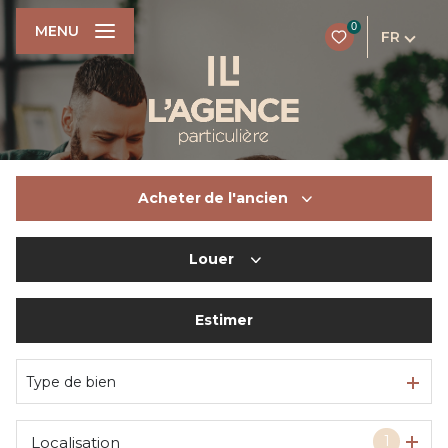
0
MENU
FR
Acheter
de l'ancien
Louer
De l'ancien
Du neuf
Estimer
à l'année
De l'immo pro
De l'immo pro
Type de bien
1
Localisation