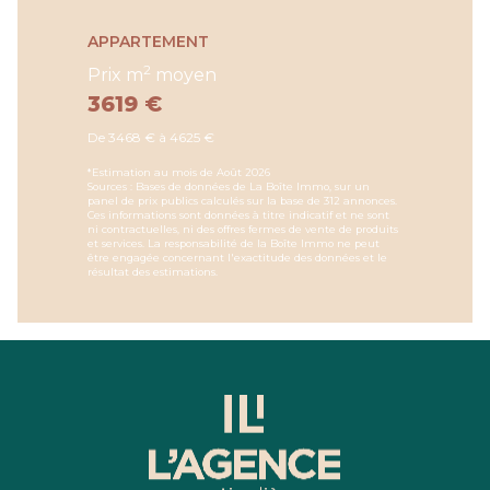
APPARTEMENT
2
Prix m
moyen
3619 €
De 3468 € à 4625 €
*Estimation au mois de Août 2026
Sources : Bases de données de La Boîte Immo, sur un
panel de prix publics calculés sur la base de 312 annonces.
Ces informations sont données à titre indicatif et ne sont
ni contractuelles, ni des offres fermes de vente de produits
et services. La responsabilité de la Boîte Immo ne peut
être engagée concernant l'exactitude des données et le
résultat des estimations.