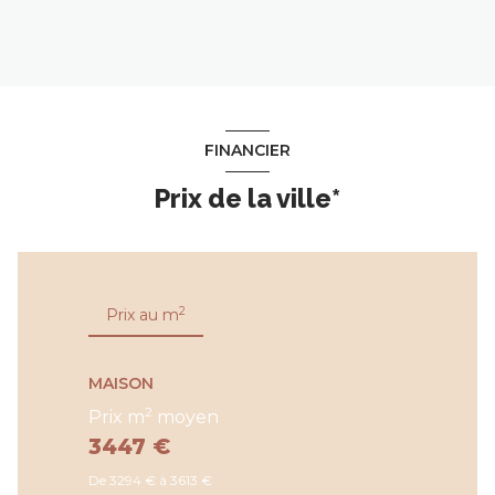
FINANCIER
Prix de la ville*
2
Prix au m
MAISON
2
Prix m
moyen
3447 €
De 3294 € à 3613 €