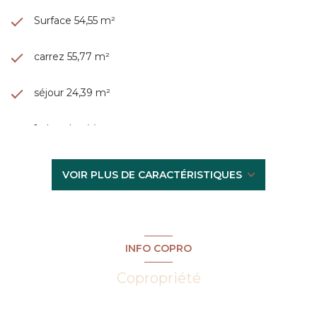
Surface 54,55 m²
carrez 55,77 m²
séjour 24,39 m²
1 chambre(s)
1 salle(s) d'eau
VOIR PLUS DE CARACTÉRISTIQUES
construit en 1949
cuisine américaine (équipée)
INFO COPRO
Chauffage individuel : radiateur (electrique)
Copropriété
exposition Sud-Ouest