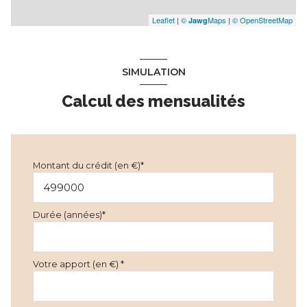
Leaflet
|
©
Maps
|
© OpenStreetMap
Jawg
SIMULATION
Calcul des mensualités
Montant du crédit (en €)*
Durée (années)*
Votre apport (en €) *