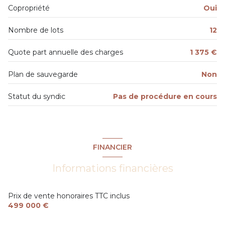
Copropriété
Oui
2ème étage
Nombre de lots
12
3 étage(s)
Quote part annuelle des charges
1 375 €
ascenseur
Plan de sauvegarde
Non
Statut du syndic
Pas de procédure en cours
interphone
FINANCIER
Informations financières
Prix de vente honoraires TTC inclus
499 000 €