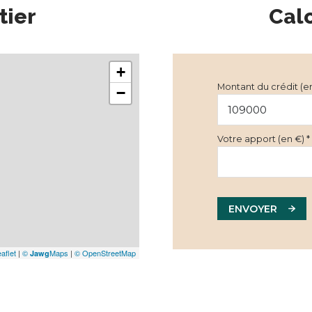
tier
Cal
+
Montant du crédit (e
−
Votre apport (en €) *
ENVOYER
aflet
|
©
Maps
|
© OpenStreetMap
Jawg