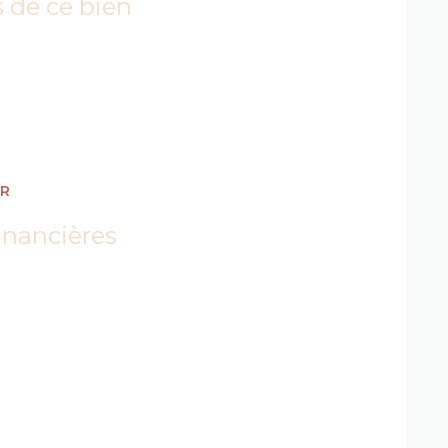
s de ce bien
ER
inancières