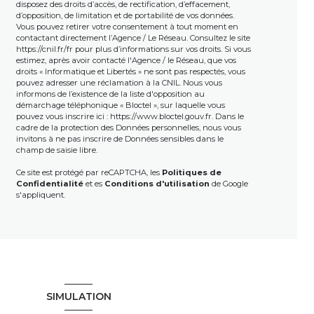
disposez des droits d’accès, de rectification, d’effacement,
d’opposition, de limitation et de portabilité de vos données.
Vous pouvez retirer votre consentement à tout moment en
contactant directement l’Agence / Le Réseau. Consultez le site
https://cnil.fr/fr
pour plus d’informations sur vos droits. Si vous
estimez, après avoir contacté l'Agence / le Réseau, que vos
droits « Informatique et Libertés » ne sont pas respectés, vous
pouvez adresser une réclamation à la CNIL. Nous vous
informons de l’existence de la liste d'opposition au
démarchage téléphonique « Bloctel », sur laquelle vous
pouvez vous inscrire ici :
https://www.bloctel.gouv.fr
. Dans le
cadre de la protection des Données personnelles, nous vous
invitons à ne pas inscrire de Données sensibles dans le
champ de saisie libre.
Ce site est protégé par reCAPTCHA, les
Politiques de
Confidentialité
et es
Conditions d'utilisation
de Google
s'appliquent.
SIMULATION