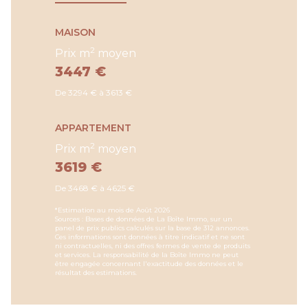
MAISON
2
Prix m
moyen
3447 €
De 3294 € à 3613 €
APPARTEMENT
2
Prix m
moyen
3619 €
De 3468 € à 4625 €
*Estimation au mois de Août 2026
Sources : Bases de données de La Boîte Immo, sur un
panel de prix publics calculés sur la base de 312 annonces.
Ces informations sont données à titre indicatif et ne sont
ni contractuelles, ni des offres fermes de vente de produits
et services. La responsabilité de la Boîte Immo ne peut
être engagée concernant l'exactitude des données et le
résultat des estimations.