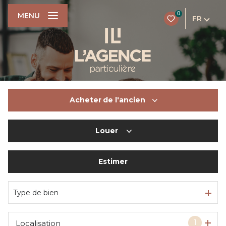
0
MENU
FR
Acheter
de l'ancien
Louer
De l'ancien
Du neuf
Estimer
à l'année
De l'immo pro
De l'immo pro
Type de bien
1
Localisation