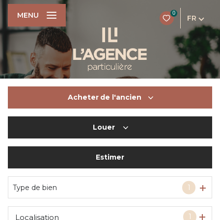
0
MENU
FR
Acheter
de l'ancien
Louer
De l'ancien
Du neuf
Estimer
à l'année
De l'immo pro
De l'immo pro
Type de bien
1
1
Localisation