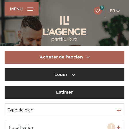
0
MENU
FR
Acheter
de l'ancien
Louer
De l'ancien
Du neuf
Estimer
à l'année
De l'immo pro
De l'immo pro
Type de bien
1
Localisation