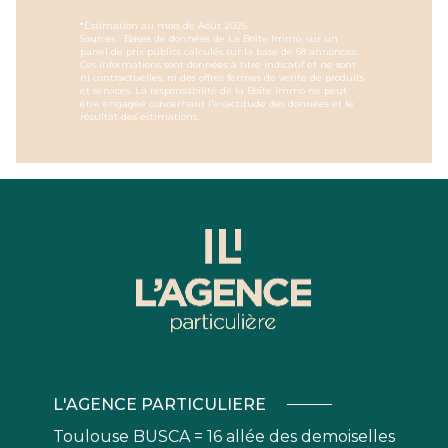
*Estimation au mois de Août 2026
Sources : Bases de données de La Boîte Immo, sur un
panel de prix publics calculés sur la base de 68 annonces.
Ces informations sont données à titre indicatif et ne sont
ni contractuelles, ni des offres fermes de vente de produits
et services. La responsabilité de la Boîte Immo ne peut
être engagée concernant l'exactitude des données et le
résultat des estimations.
L'AGENCE PARTICULIERE
Toulouse BUSCA = 16 allée des demoiselles