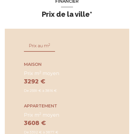
FINANCIER
Prix de la ville*
2
Prix au m
MAISON
2
Prix m
moyen
3292 €
De 2559 € à 3816 €
APPARTEMENT
2
Prix m
moyen
3608 €
De 3392 € à 3877 €