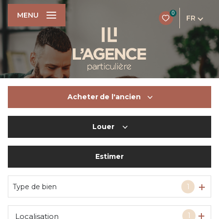
0
MENU
FR
Acheter
de l'ancien
Louer
De l'ancien
Du neuf
Estimer
à l'année
De l'immo pro
De l'immo pro
Type de bien
1
1
Localisation