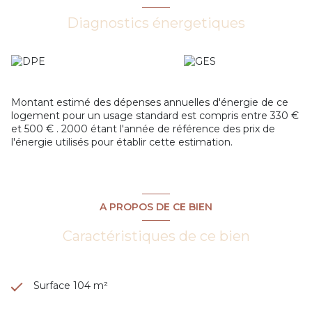
À l’extérieur, vous profiterez d’un bel espace détente avec
une piscine 9x4 entièrement refaite, d’une terrasse
Diagnostics énergetiques
conviviale et d’un garage de 17 m² venant compléter ce
bien.
Une maison clé en main, idéale pour une famille à la
recherche de confort et de tranquillité.
Contactez-nous pour organiser une visite !
Montant estimé des dépenses annuelles d'énergie de ce
logement pour un usage standard est compris entre 330 €
et 500 € . 2000 étant l'année de référence des prix de
l'énergie utilisés pour établir cette estimation.
A PROPOS DE CE BIEN
Caractéristiques de ce bien
Surface 104 m²