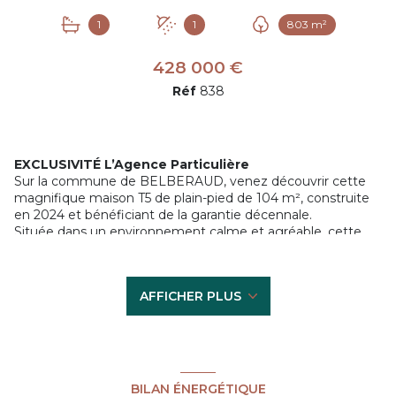
1
1
803 m²
428 000 €
Réf
838
EXCLUSIVITÉ L’Agence Particulière
Sur la commune de BELBERAUD, venez découvrir cette
magnifique maison T5 de plain-pied de 104 m², construite
en 2024 et bénéficiant de la garantie décennale.
Située dans un environnement calme et agréable, cette
maison saura vous séduire par ses prestations modernes et
sa luminosié.
Elle se compose d’une spacieuse pièce de vie lumineuse
AFFICHER PLUS
de plus de 45 m² avec cuisine ouverte, offrant un accès
direct à une terrasse intimiste, idéale pour profiter des
beaux jours en toute tranquillité.
Côté nuit, vous retrouverez une suite parentale de plus de
12 m² avec sa salle d’eau privative, ainsi que trois autres
chambres confortables.
BILAN ÉNERGÉTIQUE