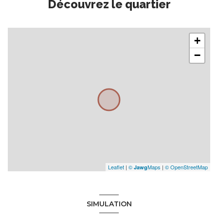
Découvrez le quartier
+
−
Leaflet
|
©
Maps
|
© OpenStreetMap
Jawg
SIMULATION