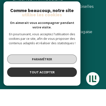
Toulouse BUSCA = 16 allée des demoiselles
Comme beaucoup, notre site
31400 Toulouse
utilise les cookies
Castanet = 1 place du poids public
On aimerait vous accompagner pendant
31320 Castanet Tolosan
votre visite.
Labège = 410 Rte de Baziege la Lauragaise
En poursuivant, vous acceptez l'utilisation des
31670 Labège
cookies par ce site, afin de vous proposer des
contenus adaptés et réaliser des statistiques !
09 83 86 69 76
contact@lagenceparticuliere.fr
PARAMÉTRER
NOS RÉSEAUX
TOUT ACCEPTER
L'AGENCE PARTICULIERE
Nous suivre
Agence