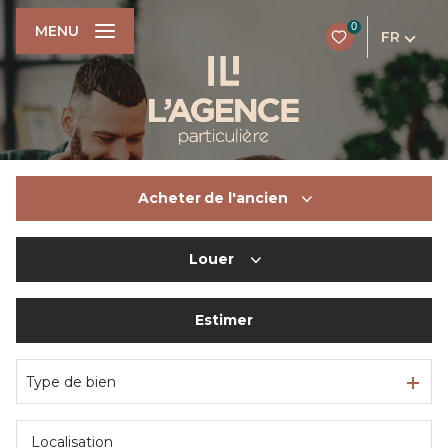
0
MENU
FR
Acheter
de l'ancien
Louer
De l'ancien
Du neuf
Estimer
à l'année
De l'immo pro
De l'immo pro
Type de bien