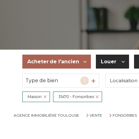
Acheter
de l'ancien
Louer
Type de bien
1
Localisation
De l'ancien
à l'année
Du neuf
De l'immo pr
Maison
31470 - Fonsorbes
De l'immo pro
AGENCE IMMOBILIÈRE TOULOUSE
VENTE
FONSORBES