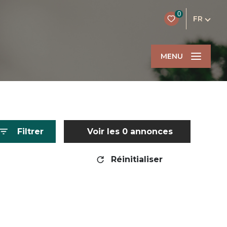
0
FR
MENU
Filtrer
Voir les
0
annonces
Réinitialiser