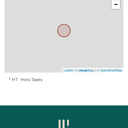
−
Leaflet
|
©
Maps
|
© OpenStreetMap
Jawg
* HT : Hors Taxes