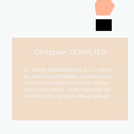
Christian TEMPLIER
En pleine déstabilisation du contexte
du marché immobilier, nous avons pu
vendre normalement notre maison
neo-toulousaine . La perspicacité de
Pauline dans l analyse des possibles
nous a permis d envisager
positivement notre futur . L équipe a
LIRE CETTE ACTU
fait un excellent travail de
constitution de dossier et d
information mutuelle. Bonne gestion