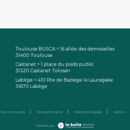
de candidature, une grande
disponibilité...bref le top du top. Pour
une fois les honoraires de gestion sont
plus que justifiés...
Toulouse BUSCA = 16 allée des demoiselles
31400 Toulouse
Castanet = 1 place du poids public
31320 Castanet Tolosan
Labège = 410 Rte de Baziege la Lauragaise
31670 Labège
Nos honoraires
Nos partenaires
Mentions légales
Admin
Réalisé par :