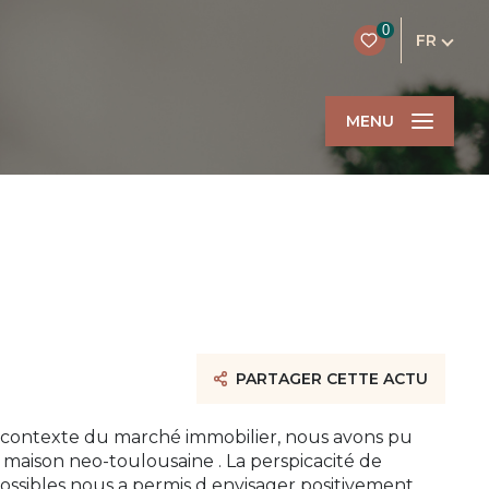
0
FR
MENU
PARTAGER CETTE ACTU
u contexte du marché immobilier, nous avons pu
aison neo-toulousaine . La perspicacité de
possibles nous a permis d envisager positivement