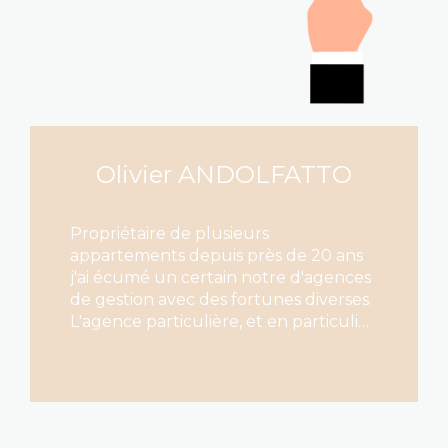
Olivier ANDOLFATTO
Propriétaire de plusieurs
appartements depuis près de 20 ans
j'ai écumé un certain notre d'agences
de gestion avec des fortunes diverses.
L'agence particulière, et en particulier
Sandrine M représente ce qui se fait
de mieux dans le domaine : un sérieux
LIRE CETTE ACTU
rare, un suivi précis et régulier, des
conseils avisés sur les biens mis en
location, une vraie analyse des dossiers