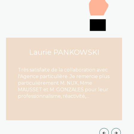
Laurie PANKOWSKI
Très satisfaite de la collaboration avec
l'Agence particulière. Je remercie plus
particulièrement M. NUX, Mme
MAUSSET et M. GONZALES pour leur
professionnalisme, réactivité,
disponibilité et gentillesse. Je
recommande !
LIRE CETTE ACTU