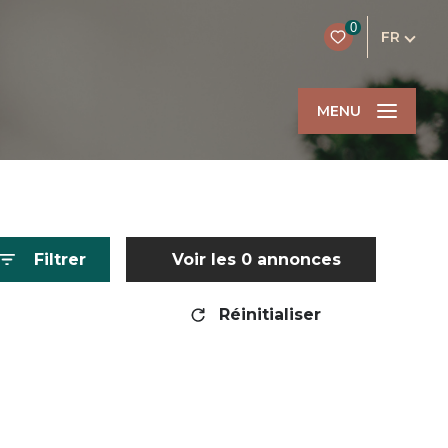
0
FR
MENU
Filtrer
Voir les
0
annonces
Réinitialiser