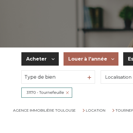
Acheter
Louer
à l'année
E
Type de bien
Localisation
De l'ancien
à l'année
Du neuf
De l'immo pro
31170 - Tournefeuille
De l'immo pro
AGENCE IMMOBILIÈRE TOULOUSE
LOCATION
TOURNEF