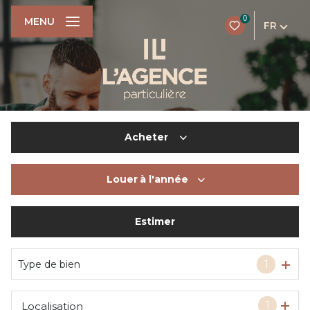
0
MENU
FR
Acheter
Louer
à l'année
De l'ancien
Du neuf
Estimer
à l'année
De l'immo pro
De l'immo pro
Type de bien
1
1
Localisation