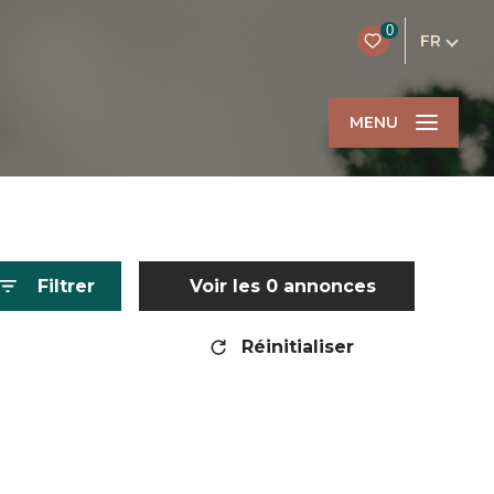
0
FR
MENU
Filtrer
Voir les
0
annonces
Réinitialiser