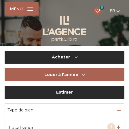
0
MENU
FR
Acheter
Louer
à l'année
De l'ancien
Du neuf
Estimer
à l'année
De l'immo pro
De l'immo pro
Type de bien
1
Localisation